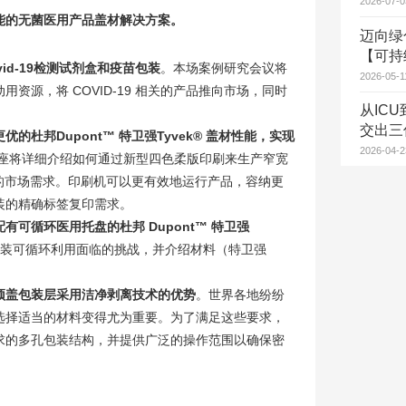
2026-07-0
能的无菌医用产品盖材解决方案。
迈向绿
【可持
vid-19检测试剂盒和疫苗包装
。本场案例研究会议将
2026-05-1
资源，将 COVID-19 相关的产品推向市场，同时
从ICU
交出三
更优的杜邦Dupont™ 特卫强Tyvek® 盖材性能，实现
2026-04-2
座将详细介绍如何通过新型四色柔版印刷来生产窄宽
盖材的市场需求。印刷机可以更有效地运行产品，容纳更
装的精确标签复印需求。
配有可循环医用托盘的杜邦 Dupont™ 特卫强
包装可循环利用面临的挑战，并介绍材料（特卫强
。
顶盖包装层采用洁净剥离技术的优势
。世界各地纷纷
选择适当的材料变得尤为重要。为了满足这些要求，
求的多孔包装结构，并提供广泛的操作范围以确保密