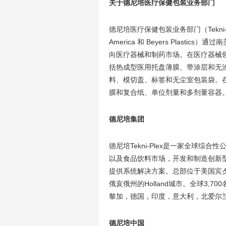
关于德尼培医疗保健包装业务部门
德尼培医疗保健包装业务部门（Tekni-Plex F
America 和 Beyers Plas
向医疗器械和制药市场。在医疗器械
括热成型医用托盘薄膜、带涂层和无涂
料、模切盖、标签和无尘室包装袋。
膜和复合纸、单位剂量和多剂量容器
德尼培集团
德尼培Tekni-Plex是一家全球
以及食品饮料市场，开发和制造创新
提供系统解决方案。总部位于美国宾夕
俄亥俄州的Holland城市。全球3,
黎加，德国，印度，意大利，北爱尔
德尼培中国