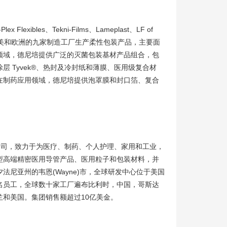
lexibles、Tekni-Films、Lameplast、LF of
tics）通过南美和欧洲的九家制造工厂生产柔性包装产品，主要面
领域，德尼培提供广泛的灭菌包装基材产品组合，包
层 Tyvek®、热封及冷封纸和薄膜、医用级复合材
在制药应用领域，德尼培提供泡罩膜和封口箔、复合
。
综合性公司，致力于为医疗、制药、个人护理、家用和工业，
型高端精密医用导管产品、医用粒子和包装材料，并
法尼亚州的韦恩(Wayne)市，全球研发中心位于美国
700名员工，全球数十家工厂遍布比利时，中国，哥斯达
兰和美国。集团销售额超过10亿美金。