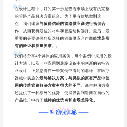
在设计过程中，好的第一步是查看市场上现有的完整
的管路产品解决方案组合。为了更有效地做到这一
点，我们建议
与
值得信赖的管路供应商
进行密切合
作
，从而获得最佳的材料和管路结构选择。最后，最
重要的是要确保您所选择的管路供应合作商能
满足所
有的验证和质量要求
。。
我们将分享4个具体的应用案例，每个案例中采用的设
计方法，以及一些应用到最终设备中的创新的独特管
路设计。正如您将在一些案例中看到的那样，在医疗
器械中实施的
最终解决方案，与类似的原有产品中使
用的传统管路解决方案
有很大的不同
。新的解决方案
还提供了一种额外的优势，使得设备制造商在自己的
产品推广中有了
独特的优势点和市场差异化
。
CASES
5. 案例汇总